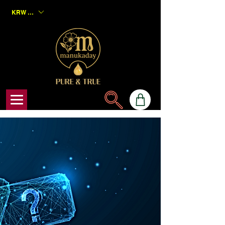
KRW (₩)