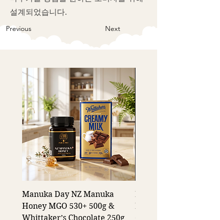
설계되었습니다.
Previous
Next
Manuka Day NZ Manuka
Manuka Day Manuka 
Honey MGO 530+ 500g &
MGO 85+ Stick Pack 10
Whittaker’s Chocolate 250g
(100g)