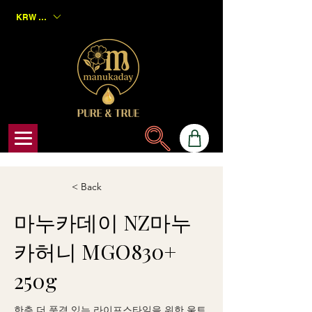
KRW (₩)
< Back
마누카데이 NZ마누
카허니 MGO830+
250g
한층 더 품격 있는 라이프스타일을 위한 울트