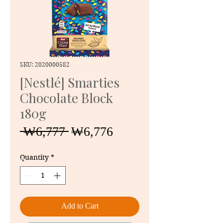
SKU: 2020000582
[Nestlé] Smarties
Chocolate Block
180g
Regular
Sale
 ₩6,777 
₩6,776
Price
Price
Quantity
*
Add to Cart