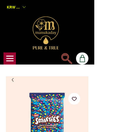
KRW (₩)