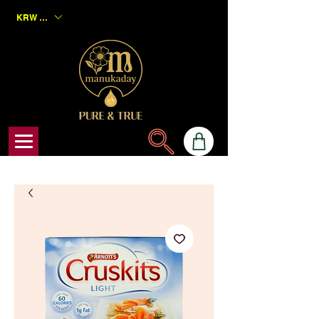
KRW (₩)