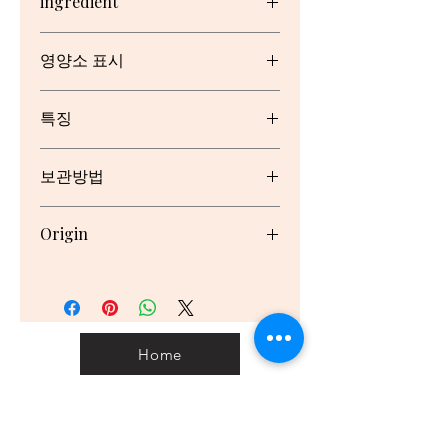
ingredient
Wheat Flour, Rye Meal, Rice Flour,
영양소 표시
Sugar, Milk Solids, Salt
Contains Milk and Gluten
Serving/pack: 11 Serving size:
containing Cereals, May contain
특징
11.4g
traces of Egg, Peanut, Sesame, Soy
and Tree Nut
98% Fat Free, No artificial colours
우유와 글루텐이 함유된 시리얼이 함유
보관방법
Nutrient
Per
Per
or flavours, Arnott's Cruskits™ are
되어 있습니다.
Serving
100g
puffed and toasted to be light and
달걀, 피넛, 참깨, 콩, 견과류가 함유되
서늘하고 건조한 곳에 보관하시고
crunchy. With 44 calories per
었을 가능성이 있습니다.
Origin
개봉 후에는 밀폐용기에 넣어 보관해
serve, you're free to load them up
알레르기가 있는 분들은 참고하시기 바
주세요.
with more of your favourite
랍니다.
호주
Energy
182kJ
1600kJ
toppings., DISCOVER THE PERFECT
LUNCH..., 44 Calories per serve.
Calories
44cal
382cal
2.1% of DI, ENJOY THE DELICIOUS
PUFFED CRUNCH FOR LUNCH
Home
Protein
1.3g
11.4g
Fat, Total
0.1g
1.3g
Saturated
0g
0.2g