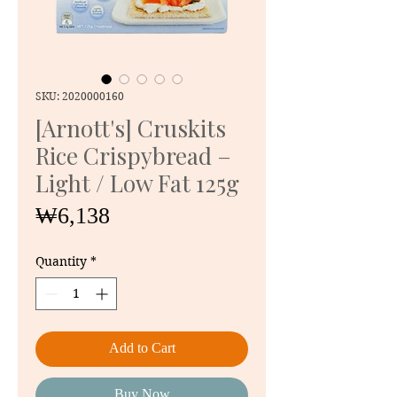
SKU: 2020000160
[Arnott's] Cruskits
Rice Crispybread –
Light / Low Fat 125g
Price
₩6,138
Quantity
*
Add to Cart
Buy Now