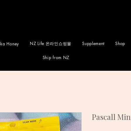
NZ Life 온라인쇼핑몰
Supplement
Shop
ka Honey
Ship from NZ
Pascall Min