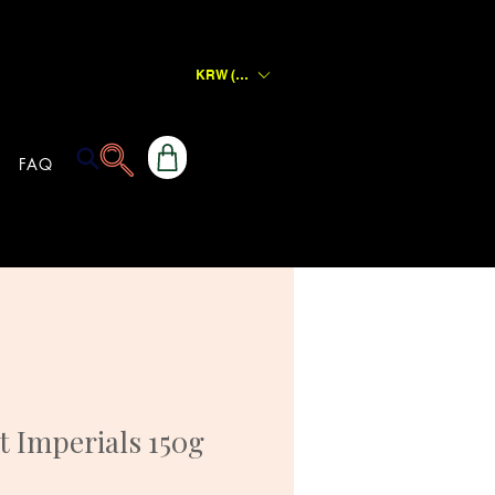
KRW (₩)
FAQ
t Imperials 150g