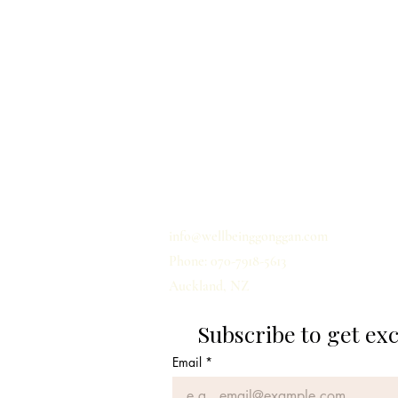
Home
Privacy
Shipping
Term & Conditions
Contact us
info@wellbeinggonggan.com
Phone: 070-7918-5613
Auckland, NZ
Subscribe to get ex
Email
*