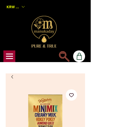
KRW (₩)