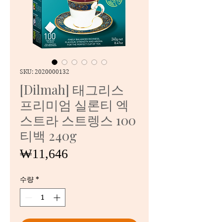
SKU: 2020000132
[Dilmah] 태그리스
프리미엄 실론티 엑
스트라 스트렝스 100
티백 240g
가
₩11,646
격
수량
*