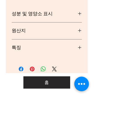
성분 및 영양소 표시
순수 실론 홍차
원산지
1 무첨가
2 100% 자연 원료
실론 (스리랑카)
특징
차 애호가를 위한
단일 원산지 100% 순수 실론 홍차
윤리적인 차 생산; 원산지에서 재배, 손
으로 수확 및 포장
홈
새로운 패키지. 동일한 신선한 정원 풍
미!
Dilmah 차는 GMO 무첨가
신선한 차는 항산화 성분이 풍부함
코셔 인증