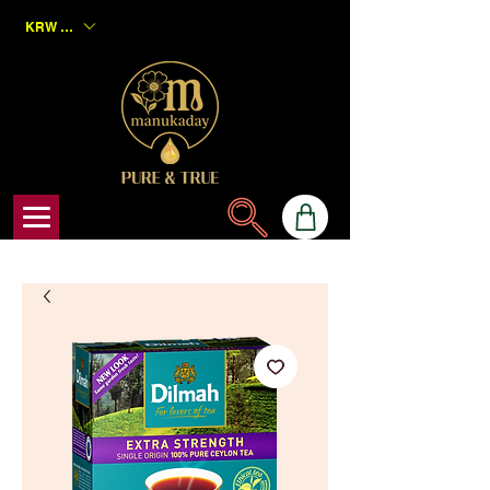
KRW (₩)