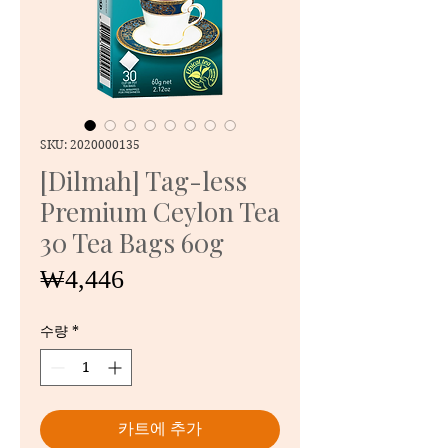
SKU: 2020000135
[Dilmah] Tag-less
Premium Ceylon Tea
30 Tea Bags 60g
가
₩4,446
격
수량
*
카트에 추가