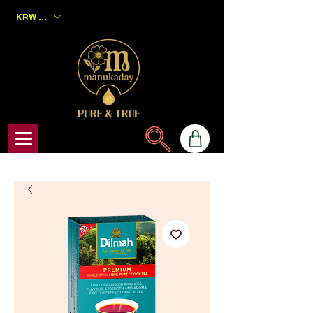
KRW (₩)