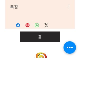
Pure Ceylon Black tea
특징
No Additives,
All Natural,
Rich in Antioxidants
Ethical Tea,
홈
Halal,
Kosher,
Indian Green Dot Vegetarian
Mark
홈
개인통관고유부호
개인정보 취급사항
배송
문의하기
이용약관
info@wellbeinggonggan.com