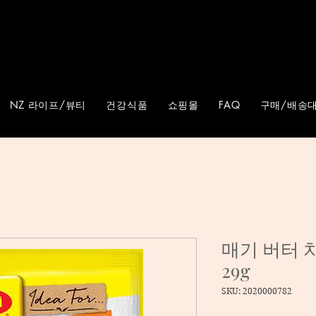
NZ 라이프/뷰티
건강식품
쇼핑몰
FAQ
구매/배송대
매기 버터 
29g
SKU: 2020000782