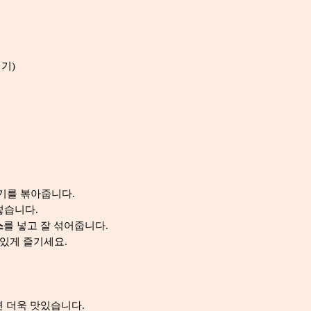
Satur
<1g
ated
Carb
5.4g
썰기)
ohyd
rate
Suga
2.4g
rs
Dieta
<1g
ry
기를 볶아줍니다.
Fibre
넣습니다.
스
를 넣고 잘 섞어줍니다.
Sodiu
560m
m
g
맛있게 즐기세요.
+ Use gluten free pa
* Serving size: 10.
 더욱 맛있습니다.
serve - when prepa