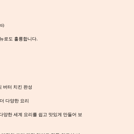
instructions.)
1 Av. qty
2 Percentage daily 
adult diet of 8700k
i)
higher or lower de
3 When prepared in
메뉴로도 훌륭합니다.
instructions.
 버터 치킨 완성
 더 다양한 요리
 다양한 세계 요리를 쉽고 맛있게 만들어 보