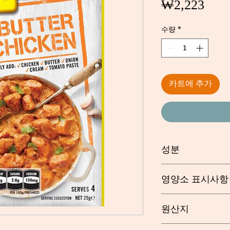
가
₩2,223
격
수량
*
카트에 추가
성분
Stock Powder Mix (
영양소 표시사항
Starch, Garlic Powde
Redbeet Concentrate
Serving/pack: 4 Serv
Concentrate), Spice
원산지
Coriander, Fenugre
Pepper, Mustard, C
Nutri
Per
수입 원료와 뉴질랜