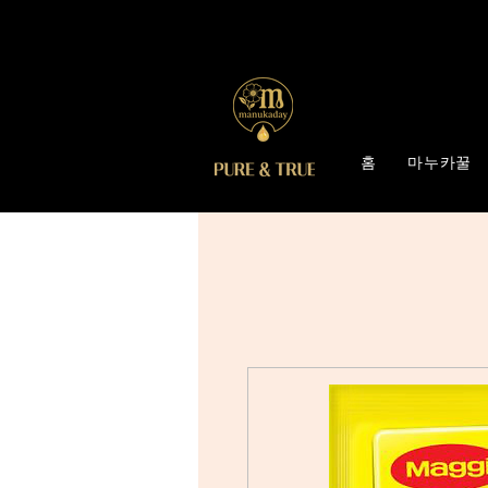
홈
마누카꿀