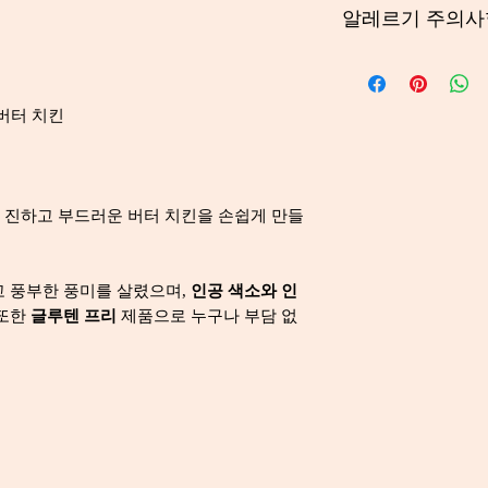
Contains Mustard, M
ent
Servi
알레르기 주의사
포장하였습니다.
Crustacea, Sesame, 
ng1
겨자가 함유되어 있습
May contain Celery, 
콩, 우유, 생선, 갑각
을 가능성이 있습니다
 버터 치킨
알레르기가 있는 분들
 진하고 부드러운 버터 치킨을 손쉽게 만들
Ener
160kJ
gy
고 풍부한 풍미를 살렸으며,
인공 색소와 인
Prote
1.3g
또한
글루텐 프리
제품으로 누구나 부담 없
in
Glute
not
n
detec
ted
Fat -
<1.1g
Total