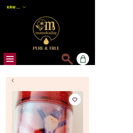
KRW (₩)