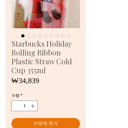
Starbucks Holiday
Rolling Ribbon
Plastic Straw Cold
Cup 355ml
가
₩34,839
격
수량
*
카트에 추가