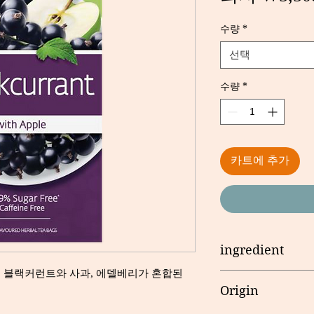
수량
*
선택
수량
*
카트에 추가
ingredient
티로 블랙커런트와 사과, 에델베리가 혼합된
Hibiscus1, Rosehip2
Origin
Liquorice4, Nature 
(3.5%), Sotto Bosco