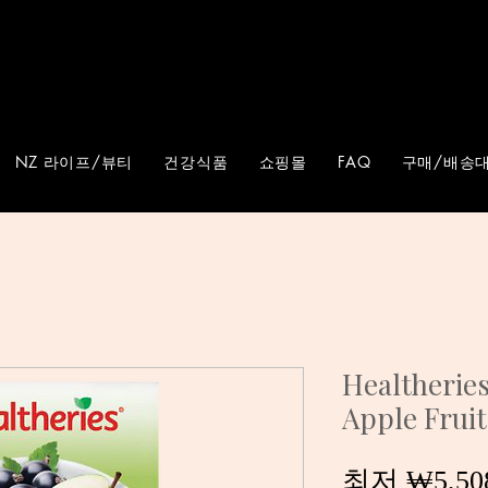
NZ 라이프/뷰티
건강식품
쇼핑몰
FAQ
구매/배송대
Healtherie
Apple Fruit
최저
₩5,50