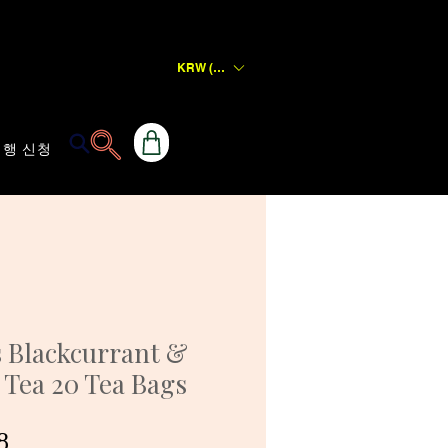
KRW (₩)
행 신청
s Blackcurrant &
 Tea 20 Tea Bags
할
8