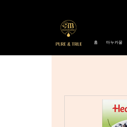
홈
마누카꿀