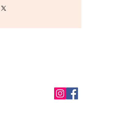
 from imported and local
Lemon Peel7, Orange Peel8,
emongrass10
land
fa
a
ratus
유부호