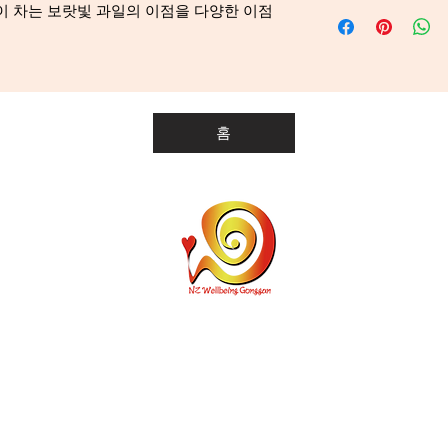
Blended in Germany
이 차는 보랏빛 과일의 이점을 다양한 이점
Elderberry6 (2%), 
ingredients
Mallow Leaves9, L
Packed in New Zea
1 Hibiscus Sabdarif
2 Rosa Canina
3 Ribes Nigrum
홈
4 Glycyrrhiza Glabr
5 Pyrus Malus
6 Sambucus Nigra
7 Citrus Limon
8 Citrus Aurantium
9 Malva Sylvestris
10 Cymbopogon Cit
개인통관고